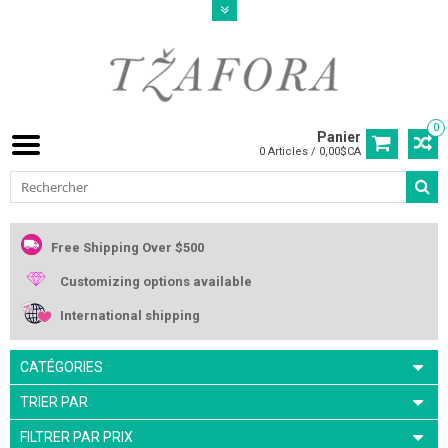
0
Panier
0 Articles / 0,00$CA
Free Shipping Over $500
Customizing options available
International shipping
CATÉGORIES
TRIER PAR
FILTRER PAR PRIX