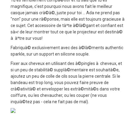
magnifique, c'est pourquoi nous avons fait le meilleur
casque jamais crà©à©, juste pour toi ... Ada ne prend pas
"non" pour une rà©ponse, mais elle est toujours gracieuse à
ce sujet. Cet accessoire de tàªte à©là©gant et confiant est
sà»r de leur montrer tout ce que le projecteur est destinà©
à àªtre sur vous!
Fabriquà© exclusivement avec des à©là©ments authentic
sparkle, sur un support en silicone souple.
Fixer aux cheveux en utilisant des à©pingles à cheveux, et
si un peu de stabilità© supplà©mentaire est souhaità©e,
ajoutez un peu de colle de cils sous la pierre centrale. Si le
bandeau est trop long, vous pouvez faire preuve de
crà©atività© et envelopper les extrà©mità©s dans votre
coiffure, ou les chevaucher, ou les couper (ne vous
inquià©tez pas - cela ne fait pas de mal).