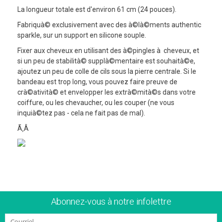
La longueur totale est d'environ 61 cm (24 pouces).
Fabriquà© exclusivement avec des à©là©ments authentic
sparkle, sur un support en silicone souple.
Fixer aux cheveux en utilisant des à©pingles à cheveux, et
si un peu de stabilità© supplà©mentaire est souhaità©e,
ajoutez un peu de colle de cils sous la pierre centrale. Si le
bandeau est trop long, vous pouvez faire preuve de
crà©atività© et envelopper les extrà©mità©s dans votre
coiffure, ou les chevaucher, ou les couper (ne vous
inquià©tez pas - cela ne fait pas de mal).
Ã‚Â
Abonnez-vous à notre infolettre