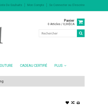
iste De Souhaits
Mon Compte
Se Connecter
ou
S'inscrire
Panier
0 Articles / 0,00$CA
COUTURE
CADEAU CERTIFIÉ
PLUS
ing