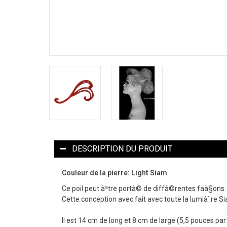
DESCRIPTION DU PRODUIT
Couleur de la pierre: Light Siam
Ce poil peut àªtre portà© de diffà©rentes faà§ons. L
Cette conception avec fait avec toute la lumià¨re S
Il est 14 cm de long et 8 cm de large (5,5 pouces p