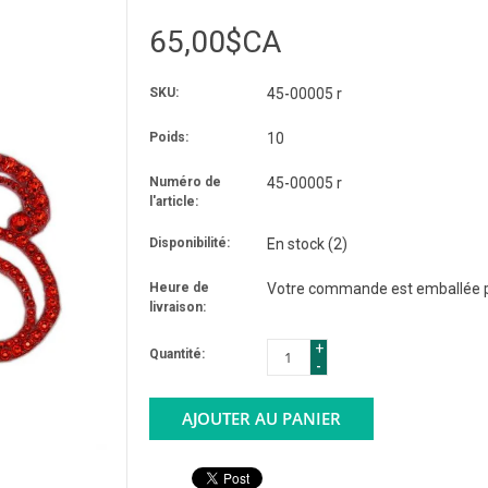
65,00$CA
SKU:
45-00005 r
Poids:
10
Numéro de
45-00005 r
l'article:
Disponibilité:
En stock
(2)
Heure de
Votre commande est emballée po
livraison:
+
Quantité:
-
AJOUTER AU PANIER