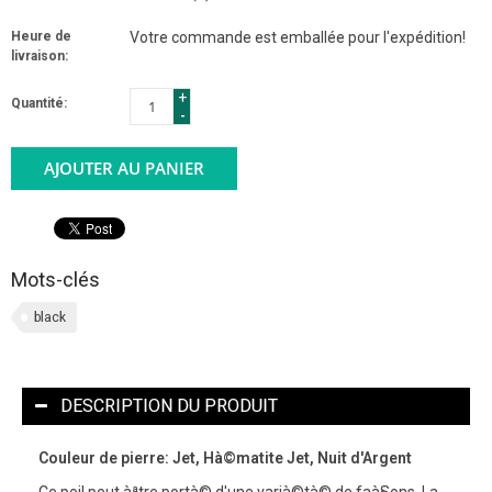
Heure de
Votre commande est emballée pour l'expédition!
livraison:
+
Quantité:
-
AJOUTER AU PANIER
Mots-clés
black
DESCRIPTION DU PRODUIT
Couleur de pierre: Jet, Hà©matite Jet, Nuit d'Argent
Ce poil peut àªtre portà© d'une varià©tà© de faà§ons. La