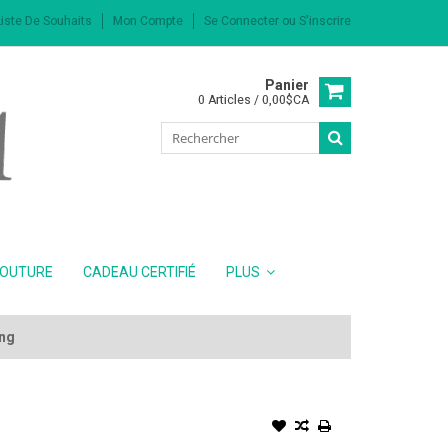
iste De Souhaits
Mon Compte
Se Connecter
ou
S'inscrire
Panier
0 Articles / 0,00$CA
COUTURE
CADEAU CERTIFIÉ
PLUS
ing