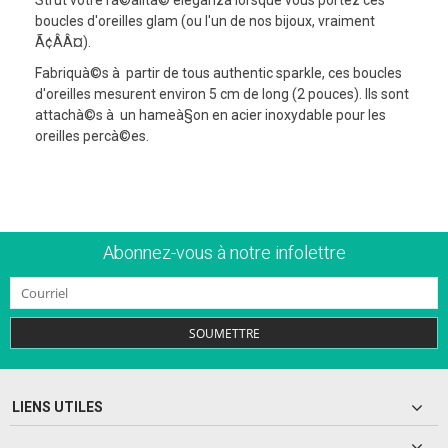
boucles d'oreilles glam (ou l'un de nos bijoux, vraiment
Ã¢ÂÂ¤).
Fabriquà©s à partir de tous authentic sparkle, ces boucles
d'oreilles mesurent environ 5 cm de long (2 pouces). Ils sont
attachà©s à un hameà§on en acier inoxydable pour les
oreilles percà©es.
Abonnez-vous à notre infolettre
SOUMETTRE
LIENS UTILES