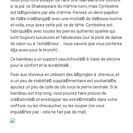
à la pià¨ce Shakespeare du màªme nom, mais Cymbeline
est là©gendaire par elle-màªme. Pensez un demi papillon
de fà©e mà©langà© avec une moitià© de dà©esse licorne
et voila, vous avez cette pià¨ce de tàªte. Cymbeline est
fabriquà©e avec toutes les pierres authentic sparkle qui
sont toujours luxueuses et fabuleuses (sur la piste de danse
de salon ou à l'extà©rieur ... nous savons que vous porterez
à§a aussi pour le brunch) ...
Ce bandeau a un support caoutchoutà© à base de silicone
pour le confort et la durabilità©.
Fixer aux cheveux en utilisant des à©pingles à cheveux, et
si un peu de stabilità© supplà©mentaire est souhaità©e,
ajoutez un peu de colle de cils sous la pierre centrale. Si le
bandeau est trop long, vous pouvez faire preuve de
crà©atività© et envelopper les extrà©mità©s dans votre
coiffure, ou les chevaucher, ou les couper (ne vous
inquià©tez pas - cela ne fait pas de mal).