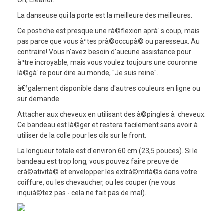
La danseuse qui la porte est la meilleure des meilleures.
Ce postiche est presque une rà©flexion aprà¨s coup, mais
pas parce que vous àªtes prà©occupà© ou paresseux. Au
contraire! Vous n'avez besoin d'aucune assistance pour
àªtre incroyable, mais vous voulez toujours une couronne
là©gà¨re pour dire au monde, "Je suis reine".
à€°galement disponible dans d'autres couleurs en ligne ou
sur demande.
Attacher aux cheveux en utilisant des à©pingles à cheveux.
Ce bandeau est là©ger et restera facilement sans avoir à
utiliser de la colle pour les cils sur le front.
La longueur totale est d'environ 60 cm (23,5 pouces). Si le
bandeau est trop long, vous pouvez faire preuve de
crà©atività© et envelopper les extrà©mità©s dans votre
coiffure, ou les chevaucher, ou les couper (ne vous
inquià©tez pas - cela ne fait pas de mal).