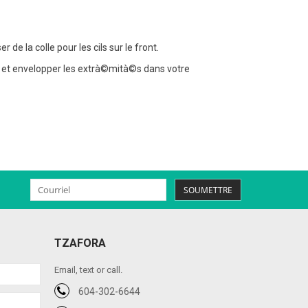
e la colle pour les cils sur le front.
à© et envelopper les extrà©mità©s dans votre
SOUMETTRE
TZAFORA
Email, text or call.
604-302-6644