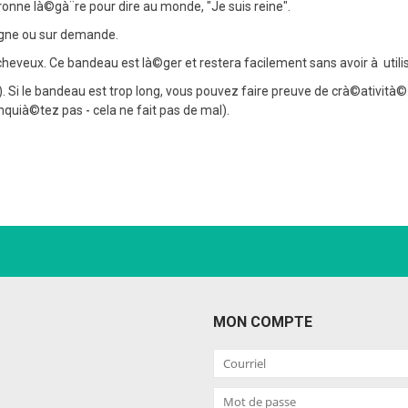
ronne là©gà¨re pour dire au monde, "Je suis reine".
igne ou sur demande.
veux. Ce bandeau est là©ger et restera facilement sans avoir à utiliser d
). Si le bandeau est trop long, vous pouvez faire preuve de crà©ativit
nquià©tez pas - cela ne fait pas de mal).
MON COMPTE