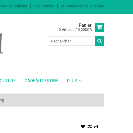
iste De Souhaits
Mon Compte
Se Connecter
ou
S'inscrire
Panier
0 Articles / 0,00$CA
COUTURE
CADEAU CERTIFIÉ
PLUS
ing