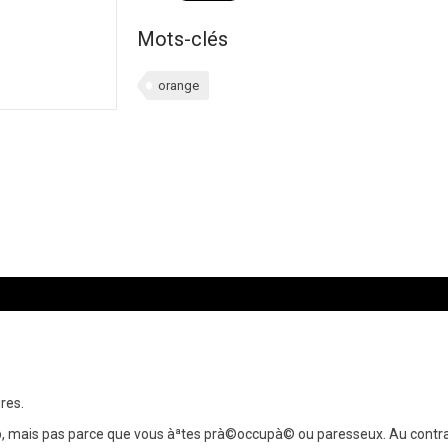
Mots-clés
orange
res.
p, mais pas parce que vous àªtes prà©occupà© ou paresseux. Au contra