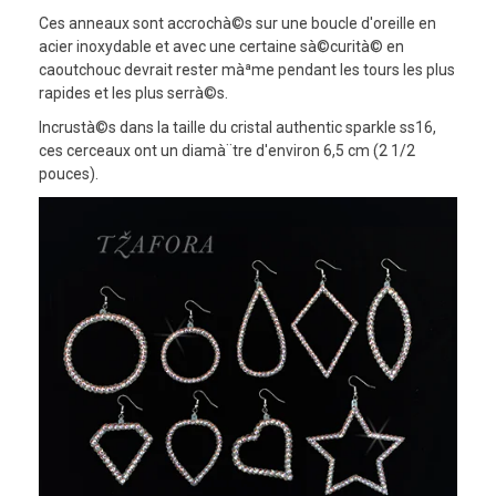
Ces anneaux sont accrochà©s sur une boucle d'oreille en
acier inoxydable et avec une certaine sà©curità© en
caoutchouc devrait rester màªme pendant les tours les plus
rapides et les plus serrà©s.
Incrustà©s dans la taille du cristal authentic sparkle ss16,
ces cerceaux ont un diamà¨tre d'environ 6,5 cm (2 1/2
pouces).