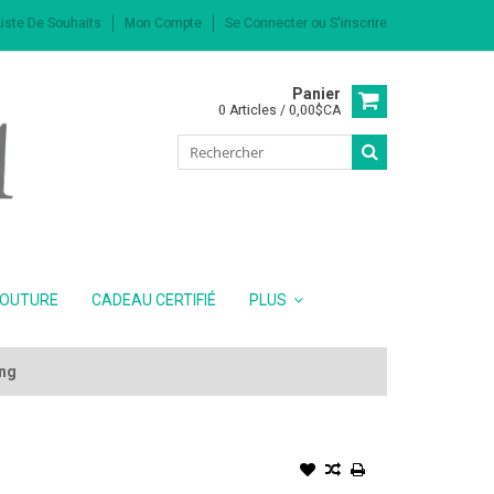
iste De Souhaits
Mon Compte
Se Connecter
ou
S'inscrire
Panier
0 Articles / 0,00$CA
COUTURE
CADEAU CERTIFIÉ
PLUS
ing