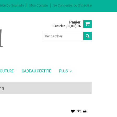
iste De Souhaits
Mon Compte
Se Connecter
ou
S'inscrire
Panier
0 Articles / 0,00$CA
COUTURE
CADEAU CERTIFIÉ
PLUS
ing