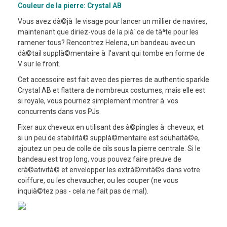
Couleur de la pierre: Crystal AB
Vous avez dà©jà le visage pour lancer un millier de navires,
maintenant que diriez-vous de la pià¨ce de tàªte pour les
ramener tous? Rencontrez Helena, un bandeau avec un
dà©tail supplà©mentaire à l'avant qui tombe en forme de
V sur le front.
Cet accessoire est fait avec des pierres de authentic sparkle
Crystal AB et flattera de nombreux costumes, mais elle est
si royale, vous pourriez simplement montrer à vos
concurrents dans vos PJs.
Fixer aux cheveux en utilisant des à©pingles à cheveux, et
si un peu de stabilità© supplà©mentaire est souhaità©e,
ajoutez un peu de colle de cils sous la pierre centrale. Si le
bandeau est trop long, vous pouvez faire preuve de
crà©atività© et envelopper les extrà©mità©s dans votre
coiffure, ou les chevaucher, ou les couper (ne vous
inquià©tez pas - cela ne fait pas de mal).