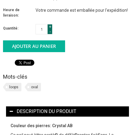
Heure de
Votre commande est emballée pour l'expédition!
livraison:
+
Quantité:
-
AJOUTER AU PANIER
Mots-clés
loops
oval
DESCRIPTION DU PRODUIT
Couleur des pierres: Crystal AB
Ce poil peut àªtre portà© de diffà©rentes faà§ons. La