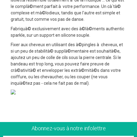
le complà©ment parfait à votre performance. Un cà´tà©
complexe et mà©lodieux, tandis que l'autre est simple et
gratuit, tout comme vos pas de danse.
Fabriquà© exclusivement avec des à©là©ments authentic
sparkle, sur un support en silicone souple.
Fixer aux cheveux en utilisant des à©pingles à cheveux, et
si un peu de stabilità© supplà©mentaire est souhaità©e,
ajoutez un peu de colle de cils sous la pierre centrale. Si le
bandeau est trop long, vous pouvez faire preuve de
crà©atività© et envelopper les extrà©mità©s dans votre
coiffure, ou les chevaucher, ou les couper (ne vous
inquià©tez pas - cela ne fait pas de mal).
Abonnez-vous à notre infolettre