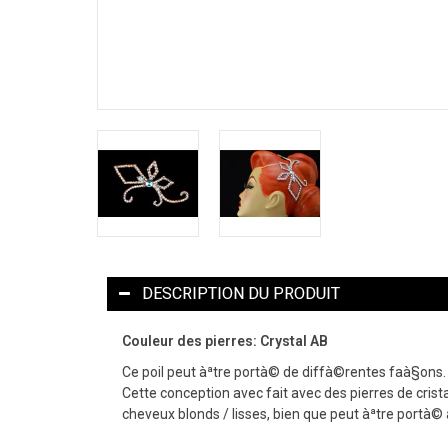
DESCRIPTION DU PRODUIT
Couleur des pierres: Crystal AB
Ce poil peut àªtre portà© de diffà©rentes faà§ons. L
Cette conception avec fait avec des pierres de cris
cheveux blonds / lisses, bien que peut àªtre portà©