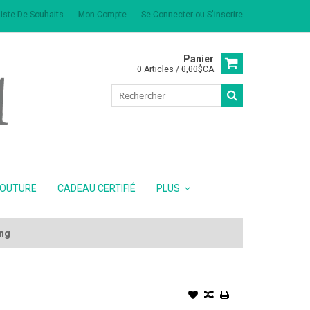
iste De Souhaits
Mon Compte
Se Connecter
ou
S'inscrire
Panier
0 Articles / 0,00$CA
COUTURE
CADEAU CERTIFIÉ
PLUS
ing