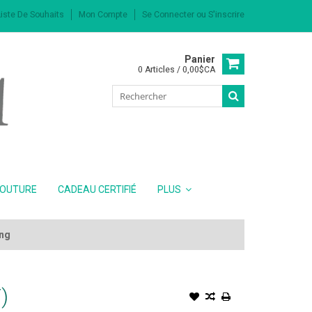
iste De Souhaits
Mon Compte
Se Connecter
ou
S'inscrire
Panier
0 Articles / 0,00$CA
COUTURE
CADEAU CERTIFIÉ
PLUS
ing
)