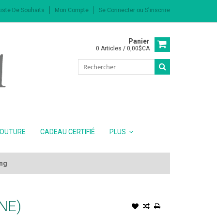
iste De Souhaits
Mon Compte
Se Connecter
ou
S'inscrire
Panier
0 Articles / 0,00$CA
COUTURE
CADEAU CERTIFIÉ
PLUS
ing
NE)