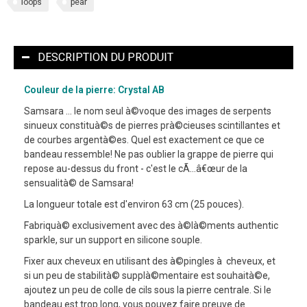
loops
pear
DESCRIPTION DU PRODUIT
Couleur de la pierre: Crystal AB
Samsara ... le nom seul à©voque des images de serpents
sinueux constituà©s de pierres prà©cieuses scintillantes et
de courbes argentà©es. Quel est exactement ce que ce
bandeau ressemble! Ne pas oublier la grappe de pierre qui
repose au-dessus du front - c'est le cÃ…â€œur de la
sensualità© de Samsara!
La longueur totale est d'environ 63 cm (25 pouces).
Fabriquà© exclusivement avec des à©là©ments authentic
sparkle, sur un support en silicone souple.
Fixer aux cheveux en utilisant des à©pingles à cheveux, et
si un peu de stabilità© supplà©mentaire est souhaità©e,
ajoutez un peu de colle de cils sous la pierre centrale. Si le
bandeau est trop long, vous pouvez faire preuve de