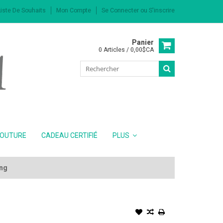
iste De Souhaits
Mon Compte
Se Connecter
ou
S'inscrire
Panier
0 Articles / 0,00$CA
COUTURE
CADEAU CERTIFIÉ
PLUS
ing