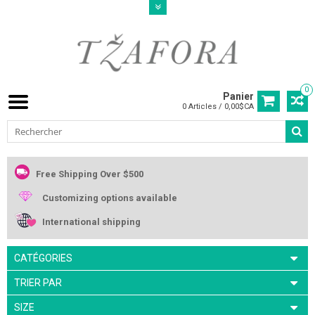
0
Panier
0 Articles / 0,00$CA
Free Shipping Over $500
Customizing options available
International shipping
CATÉGORIES
TRIER PAR
SIZE