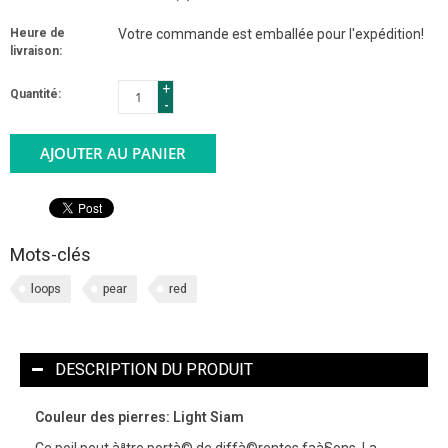
Heure de
Votre commande est emballée pour l'expédition!
livraison:
+
Quantité:
-
AJOUTER AU PANIER
Mots-clés
loops
pear
red
DESCRIPTION DU PRODUIT
Couleur des pierres: Light Siam
Ce poil peut àªtre portà© de diffà©rentes faà§ons. La