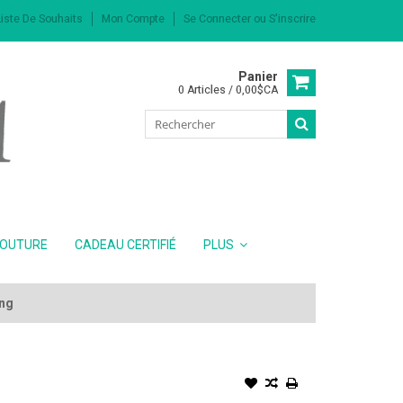
iste De Souhaits
Mon Compte
Se Connecter
ou
S'inscrire
Panier
0 Articles / 0,00$CA
COUTURE
CADEAU CERTIFIÉ
PLUS
ing