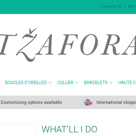
Comparer (0)
Ma L
BOUCLES D'OREILLES
COLLIER
BRACELETS
HAUTE 
Customizing options available
International shipp
WHAT'LL I DO