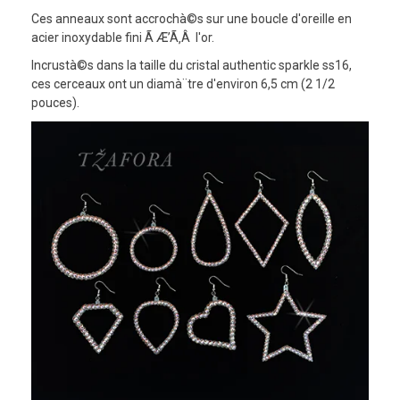
Ces anneaux sont accrochà©s sur une boucle d'oreille en
acier inoxydable fini Ã Æ’Ã‚Â l'or.
Incrustà©s dans la taille du cristal authentic sparkle ss16,
ces cerceaux ont un diamà¨tre d'environ 6,5 cm (2 1/2
pouces).