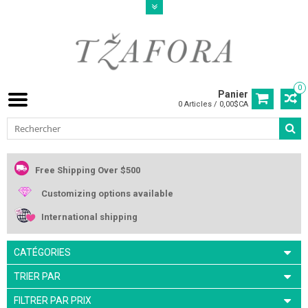
0
Panier
0 Articles / 0,00$CA
Free Shipping Over $500
Customizing options available
International shipping
CATÉGORIES
TRIER PAR
FILTRER PAR PRIX